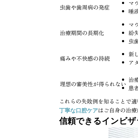
マ
虫歯や歯周病の発症
唾
マ
治療期間の長期化
紛
虫
新
痛みや不快感の持続
ア
治
理想の審美性が得られない
患
これらの失敗例を知ることで適
はご自身の治療
丁寧な口腔ケア
信頼できるインビザ