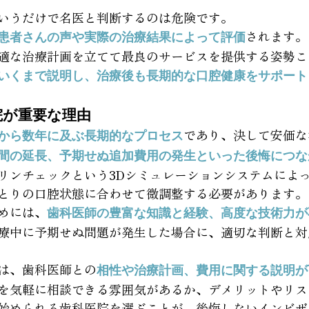
いうだけで名医と判断するのは危険です。
されます。
患者さんの声や実際の治療結果によって評価
適な治療計画を立てて最良のサービスを提供する姿勢こ
いくまで説明し、治療後も長期的な口腔健康をサポート
院が重要な理由
であり、決して安価な
から数年に及ぶ長期的なプロセス
間の延長、予期せぬ追加費用の発生といった後悔につな
リンチェックという3Dシミュレーションシステムによ
とりの口腔状態に合わせて微調整する必要があります。
めには、
歯科医師の豊富な知識と経験、高度な技術力が
療中に予期せぬ問題が発生した場合に、適切な判断と対
は、歯科医師との
相性や治療計画、費用に関する説明が
を気軽に相談できる雰囲気があるか、デメリットやリス
始められる歯科医院を選ぶことが、後悔しないインビザ