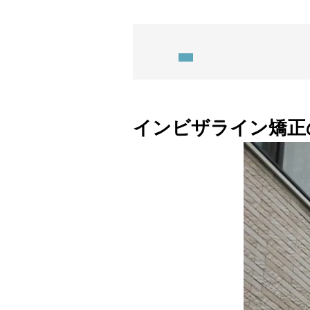
表
示
インビザライン矯正