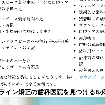
ウスピース装着中の不十分な口腔ケア
マウスピース
液の循環不足
定期的な歯科
ウスピース装着時間不足
装着時間の厳
失・破損
マウスピース
歯・歯周病の治療による中断
口腔ケアの徹
冷却療法
しいマウスピースへの移行時の圧迫感
市販の鎮痛剤
タッチメントの刺激
歯科用ワック
治療前の3D
療計画の不十分さ
認
者とのゴール共有不足
歯科医との密
切な対策を講じることができます。特に、
マウスピース
成功のためにできる対策です。
ライン矯正の歯科医院を見つける8