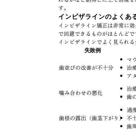
す。
インビザラインのよくあ
インビザライン矯正は非常に効
で回避できるものがほとんどで
インビザラインでよく見られる
失敗例
マ
歯並びの改善が不十分
治
ア
治
噛み合わせの悪化
歯
過
歯根の露出（歯茎下がり）
不
歯