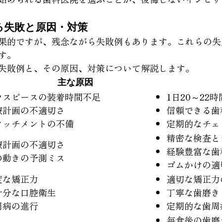
る失敗と原因・対策
果的ですが、残念ながら失敗例もあります。これらの失
す。
失敗例と、その原因、対策について解説します。
主な原因
ウスピースの装着時間不足
1日20～22
療計画の不適切さ
信頼できる歯
タッチメントの不備
定期的なチェ
精密な検査と
療計画の不適切さ
経験豊富な歯
の動きの予測ミス
ゴムかけの適
度な矯正力
適切な矯正力
十分な口腔衛生
丁寧な歯磨き
周病の進行
定期的な歯周
毎食後の歯磨